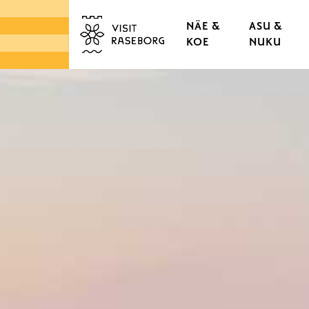
NÄE &
ASU &
KOE
NUKU
LINNAT & RUUKIT
TAMMISAAREN VANHA
KAUPUNGINOSAT & K
LUONTO
SAARISTO
TORIT & LÄHIRUOKA
DESIGN & KÄSITYÖ