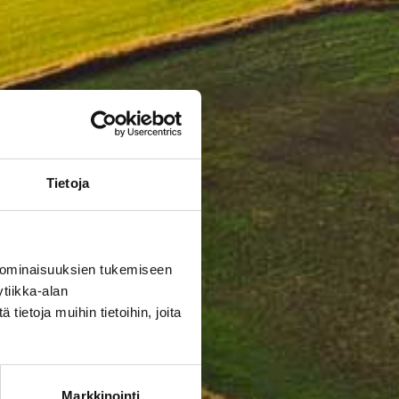
Tietoja
 ominaisuuksien tukemiseen
tiikka-alan
ietoja muihin tietoihin, joita
Markkinointi