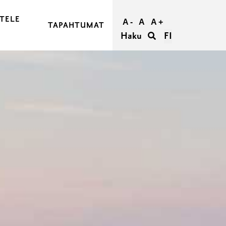
TELE
A -
A
A +
TAPAHTUMAT
Haku
FI
JA OSTA MATKASI
RAASEPORIIN
RAASEPORISSA
IETÄÄ
TÖMYYS RAASEPORISSA
ORI RYHMILLE
UMATTOMAT HÄÄT RAASEPORISSA