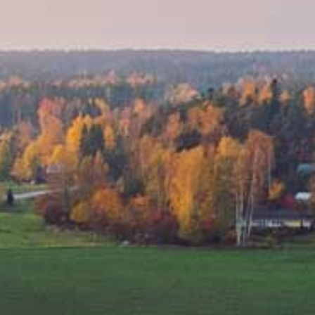
T
SHOPPAILU
KOKOUK
KAUNEUS & HYVINVOINTI
ISTOKSET