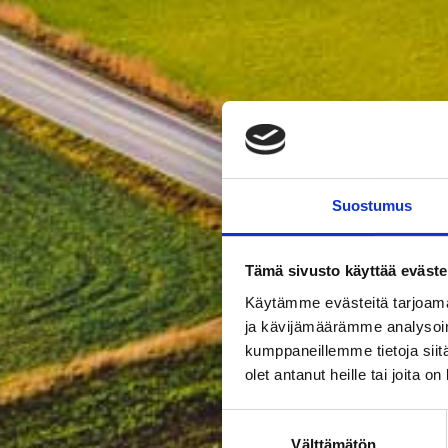
Suostumus
Tämä sivusto käyttää eväste
Käytämme evästeitä tarjoama
ja kävijämäärämme analysoim
kumppaneillemme tietoja siitä
olet antanut heille tai joita o
Suostumuksen
Välttämätön
valinta