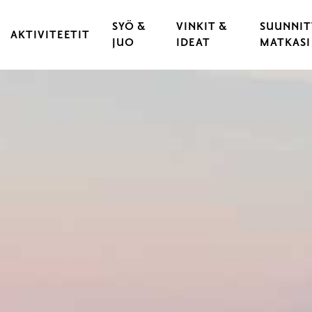
SYÖ &
VINKIT &
SUUNNIT
AKTIVITEETIT
JUO
IDEAT
MATKASI
KULTTUURI & TAPAHTUMAT
RAVINTOLAT
VARAA 
 KAUPUNKI
LIIKUNTA & URHEILU
KAHVILAT
LÖYDÄ 
YLÄT
ULKOILU & LUONTOELÄMYKSET
CATERING
LIIKU 
OPASTUKSET
HYVÄ T
LASTEN JA NUORTEN RAASEPORI
ESTEET
PYÖRÄILY
RAASEP
SAARISTO & VENEILY
UNOHT