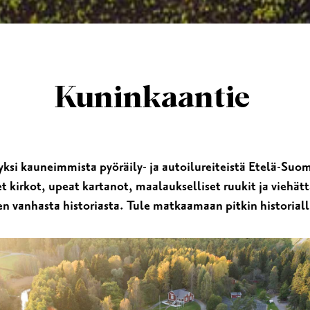
Kuninkaantie
ksi kauneimmista pyöräily- ja autoilureiteistä Etelä-Suom
set kirkot, upeat kartanot, maalaukselliset ruukit ja vieh
en vanhasta historiasta. Tule matkaamaan pitkin historialli