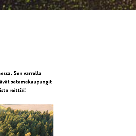
essa. Sen varrella
ättävät satamakaupungit
sta reittiä!