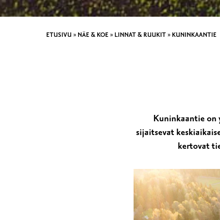
ETUSIVU
»
NÄE & KOE
»
LINNAT & RUUKIT
»
KUNINKAANTIE
Kuninkaantie on y
sijaitsevat keskiaikai
kertovat ti