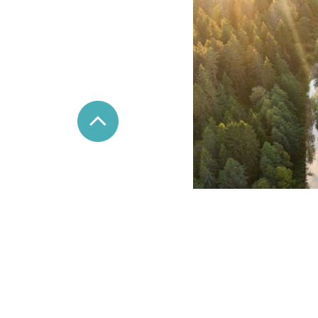
Raaseporin rauniolinna ja 