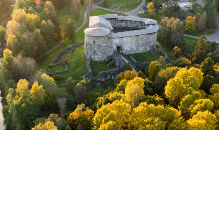
Raaseporinjoki. Kuva Johan Ljungqvist