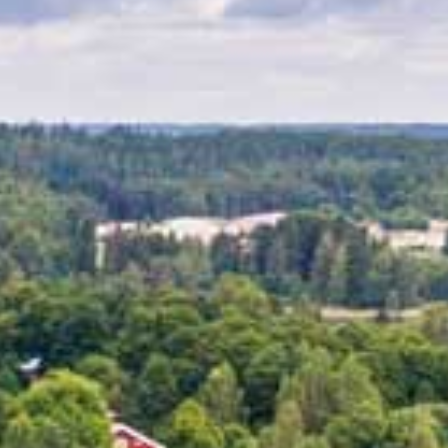
T
SHOPPAILU
KOKOUK
KAUNEUS & HYVINVOINTI
ISTOKSET