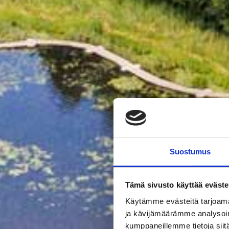
Suostumus
Tämä sivusto käyttää eväste
Käytämme evästeitä tarjoama
ja kävijämäärämme analysoim
kumppaneillemme tietoja siitä