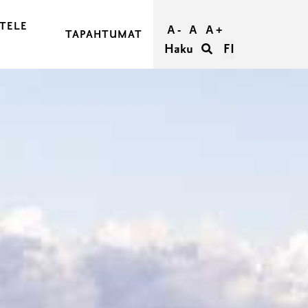
TELE
A -
A
A +
TAPAHTUMAT
Haku
FI
JA OSTA MATKASI
RAASEPORIIN
RAASEPORISSA
IETÄÄ
TÖMYYS RAASEPORISSA
ORI RYHMILLE
UMATTOMAT HÄÄT RAASEPORISSA