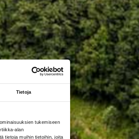
Tietoja
 ominaisuuksien tukemiseen
tiikka-alan
ietoja muihin tietoihin, joita