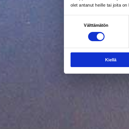
olet antanut heille tai joita o
Suostumuksen
Välttämätön
valinta
Kiellä