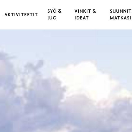
SYÖ &
VINKIT &
SUUNNIT
AKTIVITEETIT
JUO
IDEAT
MATKASI
KULTTUURI & TAPAHTUMAT
RAVINTOLAT
VARAA 
 KAUPUNKI
LIIKUNTA & URHEILU
KAHVILAT
LÖYDÄ 
YLÄT
ULKOILU & LUONTOELÄMYKSET
CATERING
LIIKU 
OPASTUKSET
HYVÄ T
LASTEN JA NUORTEN RAASEPORI
ESTEET
PYÖRÄILY
RAASEP
SAARISTO & VENEILY
UNOHT