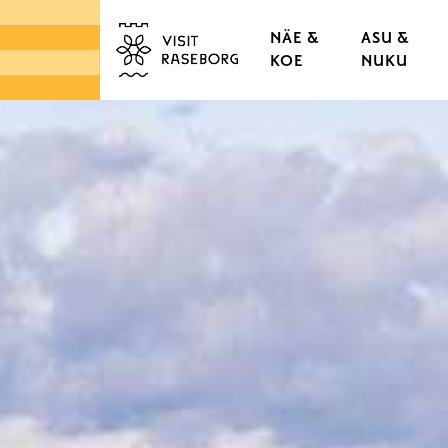
NÄE &
ASU &
KOE
NUKU
LINNAT & RUUKIT
TAMMISAAREN VANHA
KAUPUNGINOSAT & K
LUONTO
SAARISTO
TORIT & LÄHIRUOKA
DESIGN & KÄSITYÖ