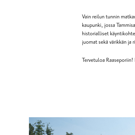
Vain reilun tunnin matka
kaupunki, jossa Tammisaa
historialliset käyntikoh
juomat sekä värikkän ja 
Tervetuloa Raaseporiin! 