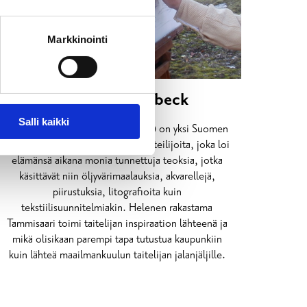
Markkinointi
Helene Schjerfbeck
Salli kaikki
Helene Schjerfbeck (1862–1946) on yksi Suomen
ja Pohjoismaiden tunnetuimpia taiteilijoita, joka loi
elämänsä aikana monia tunnettuja teoksia, jotka
käsittävät niin öljyvärimaalauksia, akvarellejä,
piirustuksia, litografioita kuin
tekstiilisuunnitelmiakin. Helenen rakastama
Tammisaari toimi taitelijan inspiraation lähteenä ja
mikä olisikaan parempi tapa tutustua kaupunkiin
kuin lähteä maailmankuulun taitelijan jalanjäljille.