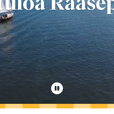
tuloa Raasep
T
SHOPPAILU
KOKOUK
KAUNEUS & HYVINVOINTI
ISTOKSET