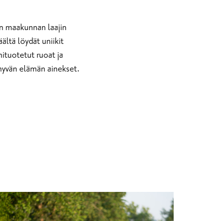
an maakunnan laajin
ltä löydät uniikit
hituotetut ruoat ja
 hyvän elämän ainekset.