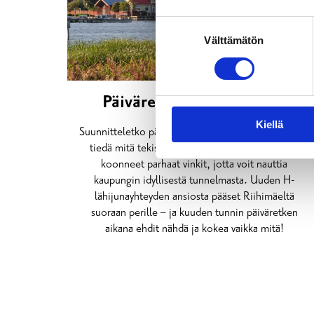
Suostumuksen
Välttämätön
valinta
Päiväretki Tammisaareen
Kiellä
Suunnitteletko päiväretkeä Tammisaareen, mutta et
tiedä mitä tekisit tai mistä aloittaisit? Olemme
koonneet parhaat vinkit, jotta voit nauttia
kaupungin idyllisestä tunnelmasta. Uuden H-
lähijunayhteyden ansiosta pääset Riihimäeltä
suoraan perille – ja kuuden tunnin päiväretken
aikana ehdit nähdä ja kokea vaikka mitä!