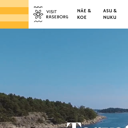
NÄE &
ASU &
KOE
NUKU
LINNAT & RUUKIT
TAMMISAAREN VANHA
KAUPUNGINOSAT & K
LUONTO
SAARISTO
TORIT & LÄHIRUOKA
DESIGN & KÄSITYÖ