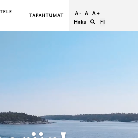
TELE
A -
A
A +
TAPAHTUMAT
Haku
FI
JA OSTA MATKASI
RAASEPORIIN
RAASEPORISSA
IETÄÄ
TÖMYYS RAASEPORISSA
ORI RYHMILLE
UMATTOMAT HÄÄT RAASEPORISSA