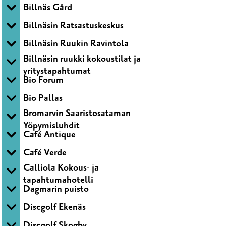
Billnäs Gård
Billnäsin Ratsastuskeskus
Billnäsin Ruukin Ravintola
Billnäsin ruukki kokoustilat ja
yritystapahtumat
Bio Forum
Bio Pallas
Bromarvin Saaristosataman
Yöpymisluhdit
Café Antique
Café Verde
Calliola Kokous- ja
tapahtumahotelli
Dagmarin puisto
Discgolf Ekenäs
Discgolf Skogby