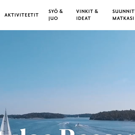
SYÖ &
VINKIT &
SUUNNIT
AKTIVITEETIT
JUO
IDEAT
MATKASI
KULTTUURI & TAPAHTUMAT
RAVINTOLAT
VARAA 
 KAUPUNKI
LIIKUNTA & URHEILU
KAHVILAT
LÖYDÄ 
YLÄT
ULKOILU & LUONTOELÄMYKSET
CATERING
LIIKU 
OPASTUKSET
HYVÄ T
LASTEN JA NUORTEN RAASEPORI
ESTEET
PYÖRÄILY
RAASEP
SAARISTO & VENEILY
UNOHT