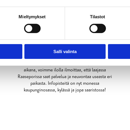
Mieltymykset
Tilastot
Raaseporin
matkailuinfopisteet
Salli valinta
Tervetuloa Raaseporiin! Jos tarvitset apua vierailusi
aikana, voimme ilolla ilmoittaa, että laajassa
Raaseporissa saat palvelua ja neuvontaa useasta eri
paikasta. Infopisteitä on nyt monessa
kaupunginosassa, kylässä ja jopa saaristossa!