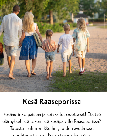
Kesä Raaseporissa
Kesäaurinko paistaa ja seikkailut odottavat! Etsitkö
elämyksellistä tekemistä kesäpäiville Raaseporissa?
Tutustu näihin vinkkeihin, joiden avulla saat
unohtumattoman kesän täynnä hauskoja