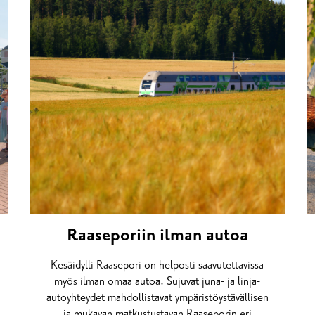
Raaseporiin ilman autoa
Kesäidylli Raasepori on helposti saavutettavissa
myös ilman omaa autoa. Sujuvat juna- ja linja-
autoyhteydet mahdollistavat ympäristöystävällisen
ja mukavan matkustustavan Raaseporin eri