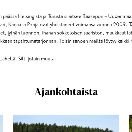
n päässä Helsingistä ja Turusta sijaitsee Raasepori – Uudenma
ri, Karjaa ja Pohja ovat yhdistäneet voimansa vuonna 2009. Tää
teet, jylhän luonnon, ihanan sokkeloisen saariston, maukkaat lä
rikkaan tapahtumatarjonnan. Toisin sanoen meiltä löytyy kaikki
Lähellä. Silti jotain muuta.
Ajankohtaista