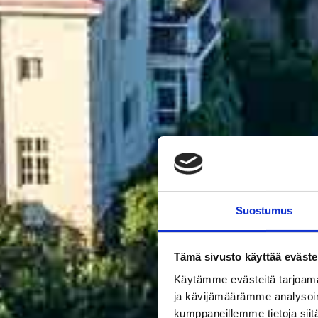
Suostumus
Tämä sivusto käyttää eväste
Käytämme evästeitä tarjoama
ja kävijämäärämme analysoim
kumppaneillemme tietoja siitä