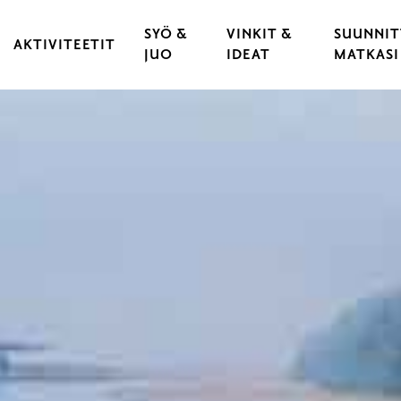
SYÖ &
VINKIT &
SUUNNIT
AKTIVITEETIT
JUO
IDEAT
MATKASI
KULTTUURI & TAPAHTUMAT
RAVINTOLAT
VARAA 
 KAUPUNKI
LIIKUNTA & URHEILU
KAHVILAT
LÖYDÄ 
YLÄT
ULKOILU & LUONTOELÄMYKSET
CATERING
LIIKU 
OPASTUKSET
HYVÄ T
LASTEN JA NUORTEN RAASEPORI
ESTEET
PYÖRÄILY
RAASEP
SAARISTO & VENEILY
UNOHT