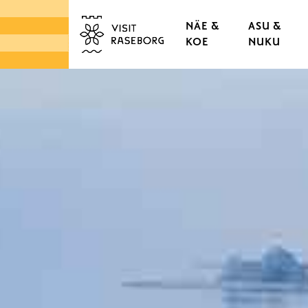
NÄE &
ASU &
KOE
NUKU
LINNAT & RUUKIT
TAMMISAAREN VANHA
KAUPUNGINOSAT & K
LUONTO
SAARISTO
TORIT & LÄHIRUOKA
DESIGN & KÄSITYÖ