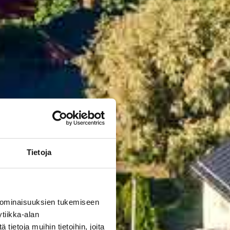
Tietoja
 ominaisuuksien tukemiseen
tiikka-alan
ietoja muihin tietoihin, joita