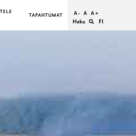
TELE
A -
A
A +
TAPAHTUMAT
Haku
FI
JA OSTA MATKASI
RAASEPORIIN
RAASEPORISSA
IETÄÄ
TÖMYYS RAASEPORISSA
ORI RYHMILLE
UMATTOMAT HÄÄT RAASEPORISSA