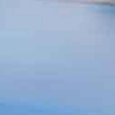
T
SHOPPAILU
KOKOUK
KAUNEUS & HYVINVOINTI
ISTOKSET