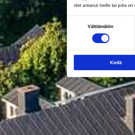
olet antanut heille tai joita o
Suostumuksen
Välttämätön
valinta
Kiellä