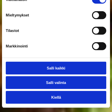
valinta
Mieltymykset
Tilastot
Markkinointi
Salli kaikki
Salli valinta
Kiellä