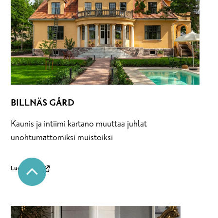
BILLNÄS GÅRD
Kaunis ja intiimi kartano muuttaa juhlat
unohtumattomiksi muistoiksi
Lue Lisää