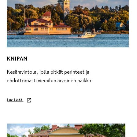
POHJA
SNAPPERTUNA
TAMMISAARI
TENHOLA
KNIPAN
Kesäravintola, jolla pitkät perinteet ja
ehdottomasti vierailun arvoinen paikka
Lue Lisää