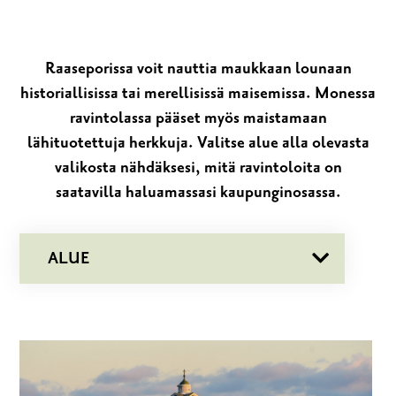
Raaseporissa voit nauttia maukkaan lounaan
historiallisissa tai merellisissä maisemissa. Monessa
ravintolassa pääset myös maistamaan
lähituotettuja herkkuja. Valitse alue alla olevasta
valikosta nähdäksesi, mitä ravintoloita on
saatavilla haluamassasi kaupunginosassa.
ALUE
BILLNÄS
BROMARV
FISKARS
KARJAA
MUSTIO