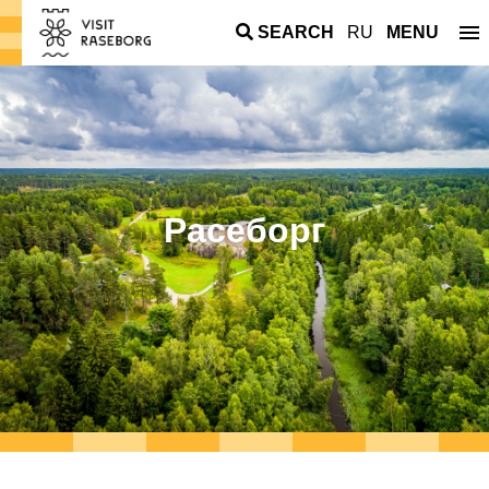
SEARCH
RU
MENU
Расеборг