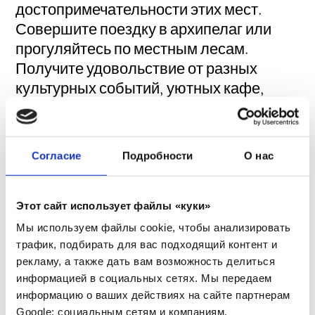
достопримечательности этих мест.
Совершите поездку в архипелаг или
прогуляйтесь по местным лесам.
Получите удовольствие от разных
культурных событий, уютных кафе,
ресторанов и товаров местного
промысла.
Согласие
Подробности
О нас
Все это мы называем радостями жизни!
Добро пожаловать в Расеборг–
отдохнуть от привычной суеты!
Этот сайт использует файлы «куки»
Мы используем файлы cookie, чтобы анализировать
трафик, подбирать для вас подходящий контент и
Хочется узнать больше? Тогда
рекламу, а также дать вам возможность делиться
отправляйтесь на поиски вдохновения,
информацией в социальных сетях. Мы передаем
посмотрев нашу электронную
информацию о ваших действиях на сайте партнерам
брошюру, или закачайте ее в PDF-
Google: социальным сетям и компаниям,