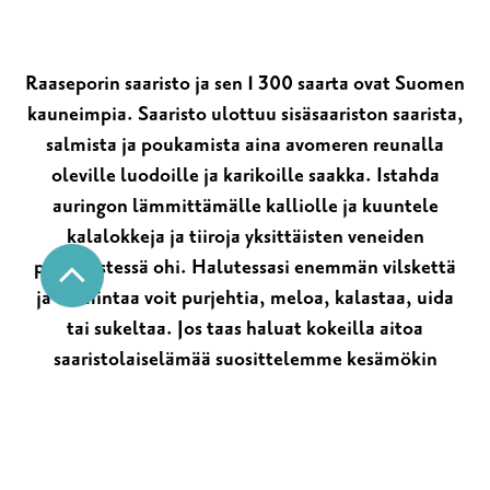
Raaseporin saaristo ja sen 1 300 saarta ovat Suomen
kauneimpia. Saaristo ulottuu sisäsaariston saarista,
salmista ja poukamista aina avomeren reunalla
oleville luodoille ja karikoille saakka. Istahda
auringon lämmittämälle kalliolle ja kuuntele
kalalokkeja ja tiiroja yksittäisten veneiden
pyyhkäistessä ohi. Halutessasi enemmän vilskettä
ja toimintaa voit purjehtia, meloa, kalastaa, uida
tai sukeltaa. Jos taas haluat kokeilla aitoa
saaristolaiselämää suosittelemme kesämökin
vuokraamista viikoksi tai kahdeksi. Täytä ruoka- ja
polttoainevarastosi aidossa saaristolaiskaupassa ja
ihaile auringonlaskua saaristolaiskylien terasseilla.
Koe Bromarvin, Sandnäsuddin tai Sommaröstrandin