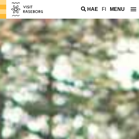
HAE
FI
MENU