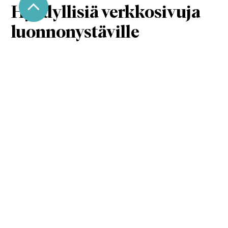
Hyödyllisiä verkkosivuja
luonnonystäville
luontoon.fi
retkikartta.fi
uudenmaanvirkistysalueyhdistys.fi
retkipaikka.fi
karttaselain.fi
outdoorsfinland.fi