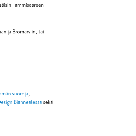
esäisin Tammisaareen
an ja Bromarviin, tai
män vuoroja
,
esign Biannealessa
sekä