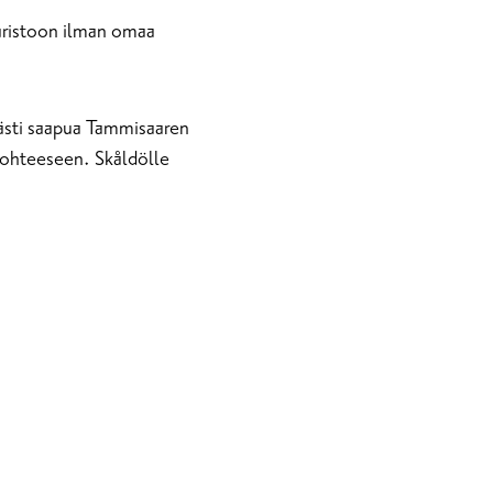
aaristoon ilman omaa
evästi saapua Tammisaaren
 kohteeseen. Skåldölle