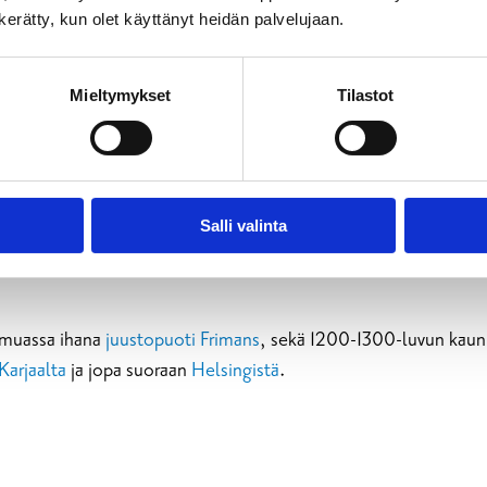
n kerätty, kun olet käyttänyt heidän palvelujaan.
Mieltymykset
Tilastot
ekä
Mustion kesäteatterin
saavutat ottamalla
bussin
Karjaalta. 
Salli valinta
muassa ihana
juustopuoti Frimans
, sekä 1200-1300-luvun kaun
Karjaalta
ja jopa suoraan
Helsingistä
.