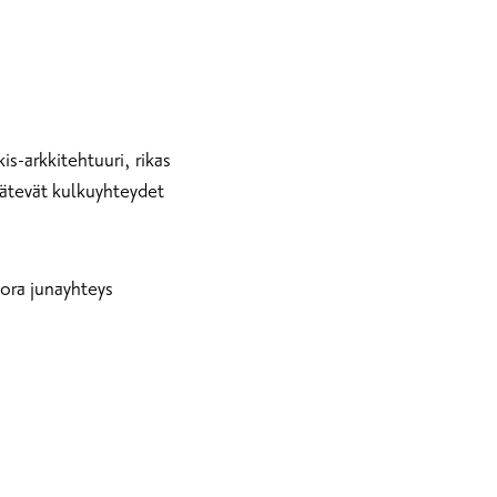
s-arkkitehtuuri, rikas
kätevät kulkuyhteydet
uora junayhteys