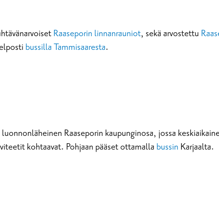
ähtävänarvoiset
Raaseporin linnanrauniot
, sekä arvostettu
Raase
elposti
bussilla Tammisaaresta
.
ja luonnonläheinen Raaseporin kaupunginosa, jossa keskiaikainen
viteetit kohtaavat. Pohjaan pääset ottamalla
bussin
Karjaalta.