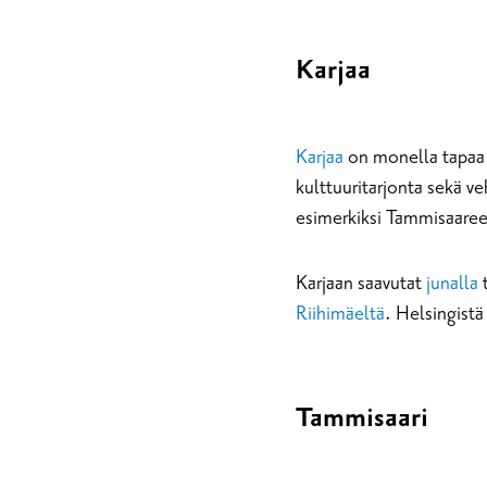
Karjaa
Karjaa
on monella tapaa k
kulttuuritarjonta sekä v
esimerkiksi Tammisaareen
Karjaan saavutat
junalla
t
Riihimäeltä
. Helsingistä
Tammisaari