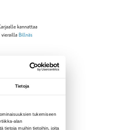
arjaalle kannattaa
 vierailla
Billnäs
Tietoja
s hypätä
bussin kyytiin
sätori sekä useampi
 ominaisuuksien tukemiseen
tiikka-alan
ietoja muihin tietoihin, joita