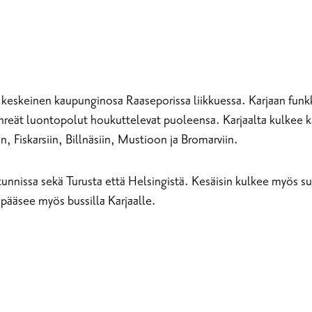
eskeinen kaupunginosa Raaseporissa liikkuessa. Karjaan funkki
ehreät luontopolut houkuttelevat puoleensa. Karjaalta kulkee 
, Fiskarsiin, Billnäsiin, Mustioon ja Bromarviin.
unnissa sekä Turusta että Helsingistä. Kesäisin kulkee myös s
 pääsee myös bussilla Karjaalle.