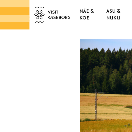
NÄE &
ASU &
KOE
NUKU
LINNAT & RUUKIT
TAMMISAAREN VANHA
KAUPUNGINOSAT & K
LUONTO
SAARISTO
TORIT & LÄHIRUOKA
DESIGN & KÄSITYÖ