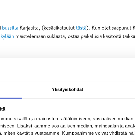
i
bussilla
Karjaalta, (kesäaikataulut
tästä
). Kun olet saapunut K
nkylään
maistelemaan suklaata, ostaa paikallisia käsitöitä taikka
Yksityiskohdat
tomaisemiin pääset jopa
suoraan Helsingistä bussilla
! Voit myö
sta
. Bromarvista löytyy idyllinen Padvan uimaranta, suosittu ke
itä
mme sisällön ja mainosten räätälöimiseen, sosiaalisen median
iseen. Lisäksi jaamme sosiaalisen median, mainosalan ja analy
, miten käytät sivustoamme. Kumppanimme voivat yhdistää näitä t