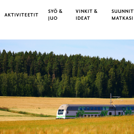
SYÖ &
VINKIT &
SUUNNIT
AKTIVITEETIT
JUO
IDEAT
MATKASI
KULTTUURI & TAPAHTUMAT
RAVINTOLAT
VARAA 
 KAUPUNKI
LIIKUNTA & URHEILU
KAHVILAT
LÖYDÄ 
YLÄT
ULKOILU & LUONTOELÄMYKSET
CATERING
LIIKU 
OPASTUKSET
HYVÄ T
LASTEN JA NUORTEN RAASEPORI
ESTEET
PYÖRÄILY
RAASEP
SAARISTO & VENEILY
UNOHT