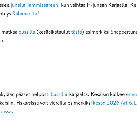
ääsee
junalla
Tammisaareen
, kun vaihtaa H-junaan Karjaalla. K
yhteys
Riihimäeltä
!
a matkaa
bussilla
(kesäaikataulut
tästä
) esimerkiksi Snappertuna
on.
ikylään pääset helposti
bussilla
Karjaalta. Kesäisin kulkee
enem
karsiin. Fiskarsissa voit vierailla esimerkiksi
kesän 2026 Art & D
joissa
.