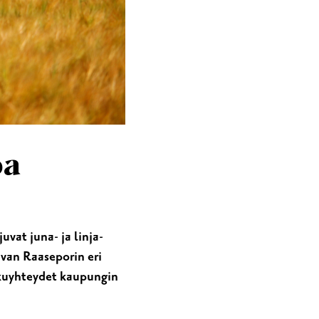
SET & JUHLAT
oa
vat juna- ja linja-
van Raaseporin eri
lkuyhteydet kaupungin