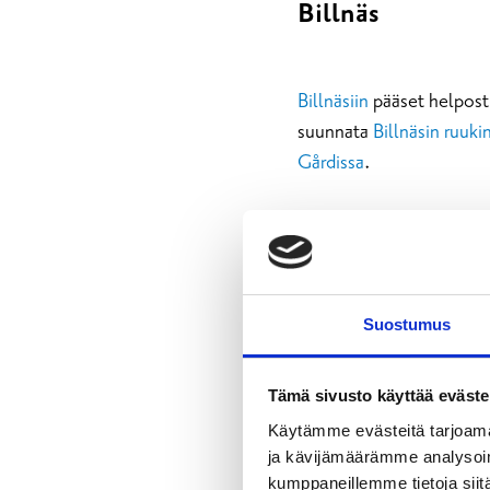
Billnäs
Billnäsiin
pääset helpost
suunnata
Billnäsin ruuki
Gårdissa
.
Bromarv
Suostumus
Bromarvin
ihaniin saaris
Karjaalta tai Tammisaare
Tämä sivusto käyttää eväste
ravintola.
Käytämme evästeitä tarjoama
ja kävijämäärämme analysoim
kumppaneillemme tietoja siitä