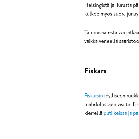
Helsingistä ja Turusta p
kulkee myös suora juna
Tammisaaresta voi jatka
vaikka veneellä saaristo
Fiskars
Fiskarsin
idylliseen ruukk
mahdollistaen visiitin Fis
kierrellä
putiikeissa ja pa