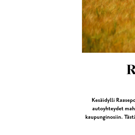
MUSEOT & GALLERIA
KIRKOT
MUISTOMERKIT & VE
R
Kesäidylli Raasepo
autoyhteydet mahd
kaupunginosiin. Täst