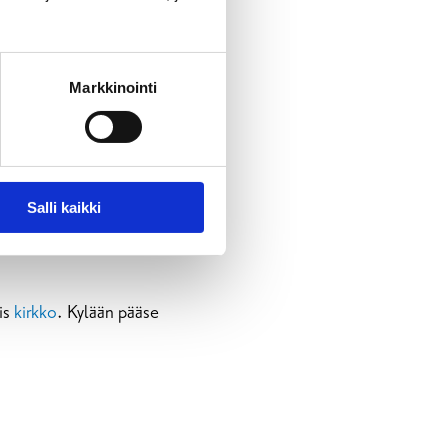
Markkinointi
Kesäaikataulut löytyy
Salli kaikki
is
kirkko
. Kylään pääse