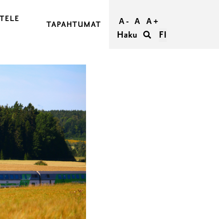
TELE
A -
A
A +
TAPAHTUMAT
Haku
FI
JA OSTA MATKASI
RAASEPORIIN
RAASEPORISSA
IETÄÄ
TÖMYYS RAASEPORISSA
ORI RYHMILLE
UMATTOMAT HÄÄT RAASEPORISSA