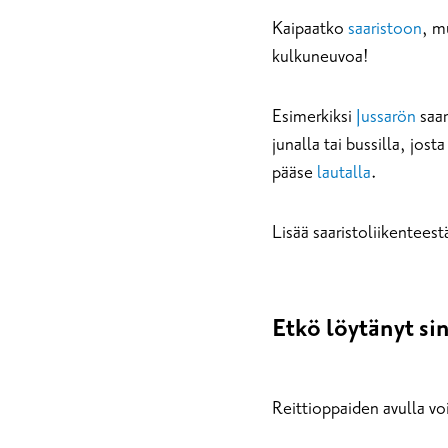
Kaipaatko
saaristoon
, m
kulkuneuvoa!
Esimerkiksi
Jussarön
saar
junalla tai bussilla, jo
pääse
lautalla
.
Lisää saaristoliikentees
Etkö löytänyt si
Reittioppaiden avulla voit