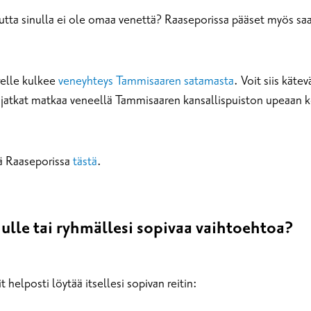
utta sinulla ei ole omaa venettä? Raaseporissa pääset myös s
elle kulkee
veneyhteys Tammisaaren satamasta
. Voit siis kät
sta jatkat matkaa veneellä Tammisaaren kansallispuiston upeaan
tä Raaseporissa
tästä
.
nulle tai ryhmällesi sopivaa vaihtoehtoa?
 helposti löytää itsellesi sopivan reitin: