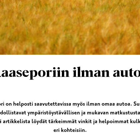
T
SHOPPAILU
KOKOUK
KAUNEUS & HYVINVOINTI
ISTOKSET
aaseporiin ilman aut
ri on helposti saavutettavissa myös ilman omaa autoa. Suju
ollistavat ympäristöystävällisen ja mukavan matkustusta
ä artikkelista löydät tärkeimmät vinkit ja helpoimmat ku
eri kohteisiin.