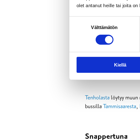
olet antanut heille tai joita o
Mustio
Suostumuksen
Välttämätön
valinta
Mustion
ihanan
linnan
s
tästä
.
Kiellä
Tenhola
Tenholasta
löytyy muun 
bussilla
Tammisaaresta
,
Snappertuna