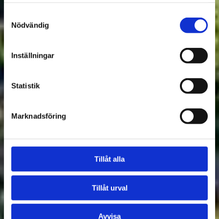
samlat in när du har använt deras tjänster.
Samtyckesval
Nödvändig
Inställningar
Statistik
Marknadsföring
Tillåt alla
Tillåt urval
Avvisa