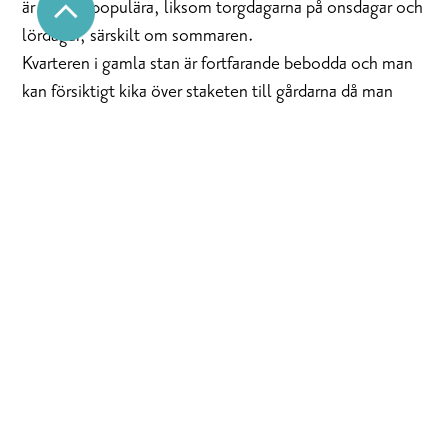
är väldigt populära, liksom torgdagarna på onsdagar och
lördagar, särskilt om sommaren.
Kvarteren i gamla stan är fortfarande bebodda och man
kan försiktigt kika över staketen till gårdarna då man
strosar på de smala gränderna. De originella
kvartersnamnen, till exempel Löjan, Hvalfisken, Sillen
och Wildsvinet och lyktorna i gammaldags stil, bidrar till
Gamla stans charm. Skvallerspeglar, dekorativa grindar
och fönsterornament i olika utformning är trevliga
detaljer att titta på. Vid jultid kan de som promenerar
omkring i gamla stan ibland se en skymt av en julgran,
en gammal kakelugn eller kanske en vacker spegeldörr.
Under en vandring i gamla stan kan du lära dig mer om
16
historiska personer
förknippade med Ekenäs. På
elskåp runtom i gamla stan, hittar du intressant läsning