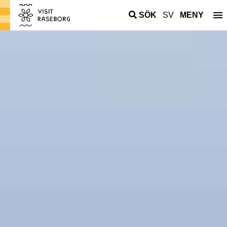
SÖK
SV
MENY