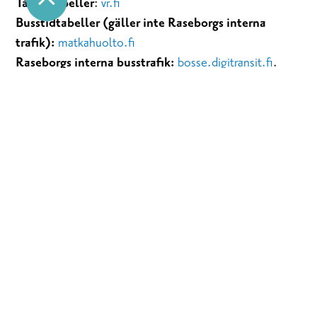
Tågtidtabeller
:
vr.fi
Busstidtabeller (gäller inte Raseborgs interna
trafik):
matkahuolto.fi
Raseborgs interna busstrafik:
bosse.digitransit.fi
.
Ladda ner sommartidtabellerna här
.
Färjtrafik till Skåldö
(där du hittar Sommaröstrands
gästhamn och Kopparös campingområde med
gästhamn):
finferries.fi
Helsingfors- Karis
Tåg
: Från Helsingfors järnvägsstation. Ta tåget mot
Åbo, stig av i Karis ca 55 minuter efter avgång.
Buss
: Helsingfors- Karis. Ta bussen mot Ekenäs,
Raseborg eller Hangö. Stig av i Karis. Resetid ca 1,15-
2h.