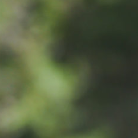
T
SHOPPAILU
KOKOUK
KAUNEUS & HYVINVOINTI
ISTOKSET