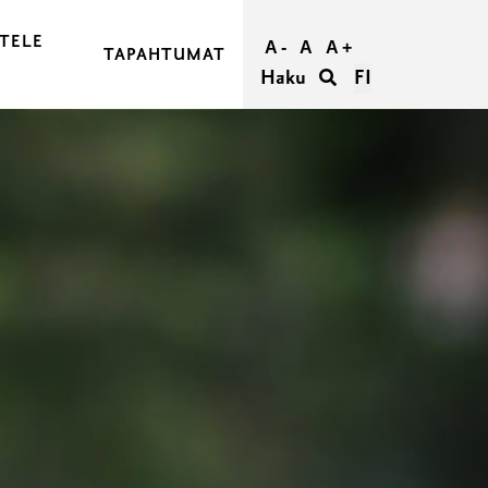
TELE
A -
A
A +
TAPAHTUMAT
Haku
FI
JA OSTA MATKASI
RAASEPORIIN
RAASEPORISSA
IETÄÄ
TÖMYYS RAASEPORISSA
ORI RYHMILLE
UMATTOMAT HÄÄT RAASEPORISSA