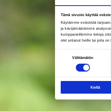
Tämä sivusto käyttää eväste
Käytämme evästeitä tarjoama
ja kävijämäärämme analysoim
kumppaneillemme tietoja siitä
olet antanut heille tai joita o
Suostumuksen
Välttämätön
valinta
Kiellä