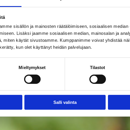
itä
mme sisällön ja mainosten räätälöimiseen, sosiaalisen median
iseen. Lisäksi jaamme sosiaalisen median, mainosalan ja analy
, miten käytät sivustoamme. Kumppanimme voivat yhdistää näitä t
n kerätty, kun olet käyttänyt heidän palvelujaan.
Mieltymykset
Tilastot
Salli valinta