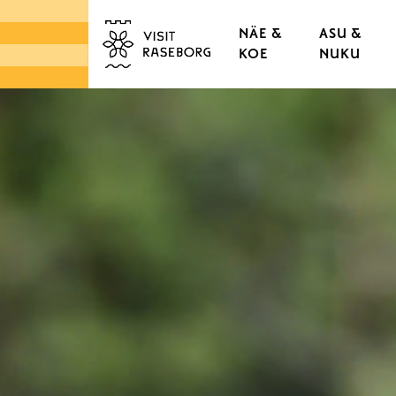
NÄE &
ASU &
KOE
NUKU
LINNAT & RUUKIT
TAMMISAAREN VANHA
KAUPUNGINOSAT & K
LUONTO
SAARISTO
TORIT & LÄHIRUOKA
DESIGN & KÄSITYÖ