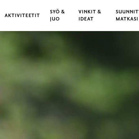
SYÖ &
VINKIT &
SUUNNIT
AKTIVITEETIT
JUO
IDEAT
MATKASI
KULTTUURI & TAPAHTUMAT
RAVINTOLAT
VARAA 
 KAUPUNKI
LIIKUNTA & URHEILU
KAHVILAT
LÖYDÄ 
YLÄT
ULKOILU & LUONTOELÄMYKSET
CATERING
LIIKU 
OPASTUKSET
HYVÄ T
LASTEN JA NUORTEN RAASEPORI
ESTEET
PYÖRÄILY
RAASEP
SAARISTO & VENEILY
UNOHT