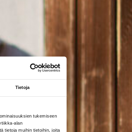
Tietoja
 ominaisuuksien tukemiseen
tiikka-alan
ietoja muihin tietoihin, joita