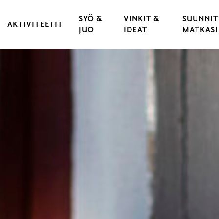
SYÖ &
VINKIT &
SUUNNIT
AKTIVITEETIT
JUO
IDEAT
MATKASI
KULTTUURI & TAPAHTUMAT
RAVINTOLAT
VARAA 
 KAUPUNKI
LIIKUNTA & URHEILU
KAHVILAT
LÖYDÄ 
YLÄT
ULKOILU & LUONTOELÄMYKSET
CATERING
LIIKU 
OPASTUKSET
HYVÄ T
LASTEN JA NUORTEN RAASEPORI
ESTEET
PYÖRÄILY
RAASEP
SAARISTO & VENEILY
UNOHT