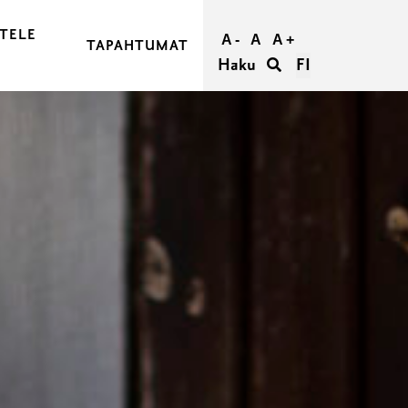
TELE
A -
A
A +
TAPAHTUMAT
Haku
FI
JA OSTA MATKASI
RAASEPORIIN
RAASEPORISSA
IETÄÄ
TÖMYYS RAASEPORISSA
ORI RYHMILLE
UMATTOMAT HÄÄT RAASEPORISSA