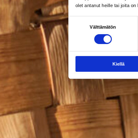
olet antanut heille tai joita o
Suostumuksen
Välttämätön
valinta
Kiellä