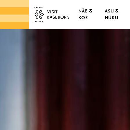
NÄE &
ASU &
KOE
NUKU
LINNAT & RUUKIT
TAMMISAAREN VANHA
KAUPUNGINOSAT & K
LUONTO
SAARISTO
TORIT & LÄHIRUOKA
DESIGN & KÄSITYÖ