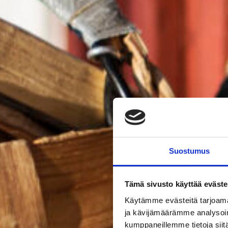
Suostumus
Tämä sivusto käyttää eväste
Käytämme evästeitä tarjoama
ja kävijämäärämme analysoim
kumppaneillemme tietoja siitä