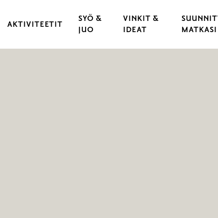
SYÖ &
VINKIT &
SUUNNIT
AKTIVITEETIT
JUO
IDEAT
MATKASI
KULTTUURI & TAPAHTUMAT
RAVINTOLAT
VARAA 
 KAUPUNKI
LIIKUNTA & URHEILU
KAHVILAT
LÖYDÄ 
YLÄT
ULKOILU & LUONTOELÄMYKSET
CATERING
LIIKU 
OPASTUKSET
HYVÄ T
LASTEN JA NUORTEN RAASEPORI
ESTEET
PYÖRÄILY
RAASEP
SAARISTO & VENEILY
UNOHT