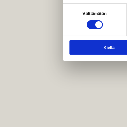
Suostumuksen
Välttämätön
valinta
Kiellä