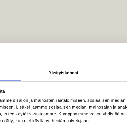
T
SHOPPAILU
KOKOUK
KAUNEUS & HYVINVOINTI
ISTOKSET
Yksityiskohdat
itä
mme sisällön ja mainosten räätälöimiseen, sosiaalisen median
iseen. Lisäksi jaamme sosiaalisen median, mainosalan ja analy
, miten käytät sivustoamme. Kumppanimme voivat yhdistää näitä t
n kerätty, kun olet käyttänyt heidän palvelujaan.