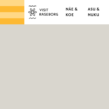
NÄE &
ASU &
KOE
NUKU
LINNAT & RUUKIT
TAMMISAAREN VANHA
KAUPUNGINOSAT & K
LUONTO
SAARISTO
TORIT & LÄHIRUOKA
DESIGN & KÄSITYÖ