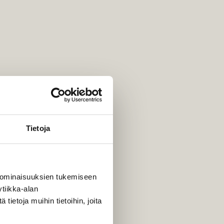
SET & JUHLAT
Tietoja
 ominaisuuksien tukemiseen
tiikka-alan
ietoja muihin tietoihin, joita