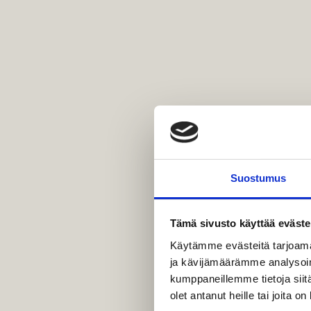
MUSEOT & GALLERIA
KIRKOT
MUISTOMERKIT & VE
Suostumus
Tämä sivusto käyttää eväste
Käytämme evästeitä tarjoama
ja kävijämäärämme analysoim
kumppaneillemme tietoja siitä
olet antanut heille tai joita o