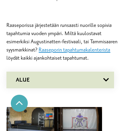
Raaseporissa järjestetään runsaasti nuorille sopivia
tapahtumia vuoden ympäri. Miltä kuulostavat
esimerkiksi Augustinatten-festivaali, tai Tammisaaren
syysmarkkinat?
Raaseporin tapahtumakalenterista
löydät kaikki ajankohtaiset tapahtumat.
ALUE
BILLNÄS
BROMARV
FISKARS
KARJAA
MUSTIO
POHJA