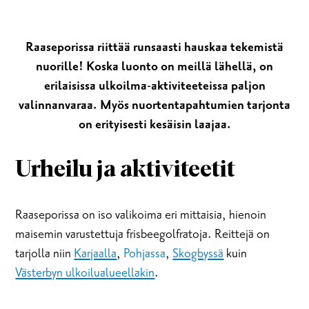
Raaseporissa riittää runsaasti hauskaa tekemistä
nuorille! Koska luonto on meillä lähellä, on
erilaisissa ulkoilma-aktiviteeteissa paljon
valinnanvaraa. Myös nuortentapahtumien tarjonta
on erityisesti kesäisin laajaa.
Urheilu ja aktiviteetit
Raaseporissa on iso valikoima eri mittaisia, hienoin
maisemin varustettuja frisbeegolfratoja. Reittejä on
tarjolla niin
Karjaalla
,
Pohjassa
,
Skogbyssä
kuin
Västerbyn ulkoilualueellakin
.