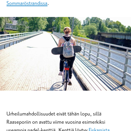
Sommaröstrandissa
.
Urheilumahdollisuudet eivät tähän lopu, sillä
Raaseporiin on avattu viime vuosina esimerkiksi
useampia padel-kenttiä. Kenttiä löytyy
Fiskarsista
,