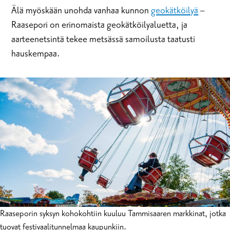
Älä myöskään unohda vanhaa kunnon
geokätköilyä
–
Raasepori on erinomaista geokätköilyaluetta, ja
aarteenetsintä tekee metsässä samoilusta taatusti
hauskempaa.
Raaseporin syksyn kohokohtiin kuuluu Tammisaaren markkinat, jotka
tuovat festivaalitunnelmaa kaupunkiin.