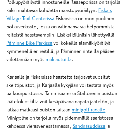
Polkupyöräilystä innostuneille Raaseporissa on tarjolla
kaksi mahtavaa kohdetta maastopyöräilyyn.
Fiskars
Village Trail Centerissä
Fiskarsissa on monipuolinen
polkuverkosto, jossa on valinnanvaraa helpommista
reiteistä haastavampiin. Lisäksi Billnäsin lähettyvillä
Påminne Bike Parkissa
voi kokeilla alamäkiyöräilyä
kymmenellä eri reitillä, ja Påminnen rinteillä pääsee
viilettämään myös
mäkiautoilla
.
Karjaalla ja Fiskarsissa haastetta tarjoavat suositut
skeittipuistot, ja Karjaalla kykyjään voi testata myös
parkourpuistossa. Tammisaaressa Stallörenin puiston
jäätelökioskilta voit kesäpäivänä napata jäätelön, ja
jatkaa matkaasi puiston laitaan
minigolf-radalle
.
Minigolfia on tarjolla myös pidemmällä saaristossa
kahdessa vierasvenesatamassa,
Sandnäsuddissa
ja