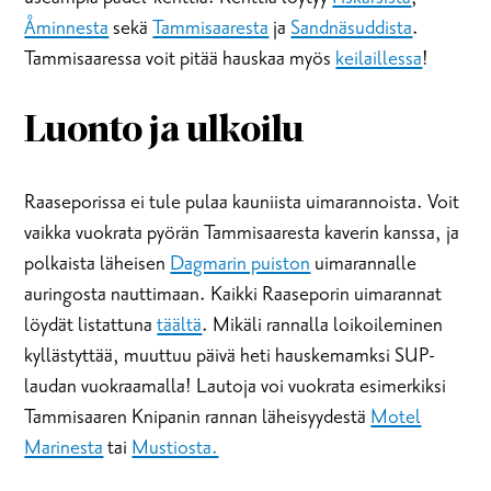
Åminnesta
sekä
Tammisaaresta
ja
Sandnäsuddista
.
Tammisaaressa voit pitää hauskaa myös
keilaillessa
!
Luonto ja ulkoilu
Raaseporissa ei tule pulaa kauniista uimarannoista. Voit
vaikka vuokrata pyörän Tammisaaresta kaverin kanssa, ja
polkaista läheisen
Dagmarin puiston
uimarannalle
auringosta nauttimaan. Kaikki Raaseporin uimarannat
löydät listattuna
täältä
. Mikäli rannalla loikoileminen
kyllästyttää, muuttuu päivä heti hauskemamksi SUP-
laudan vuokraamalla! Lautoja voi vuokrata esimerkiksi
Tammisaaren Knipanin rannan läheisyydestä
Motel
Marinesta
tai
Mustiosta.