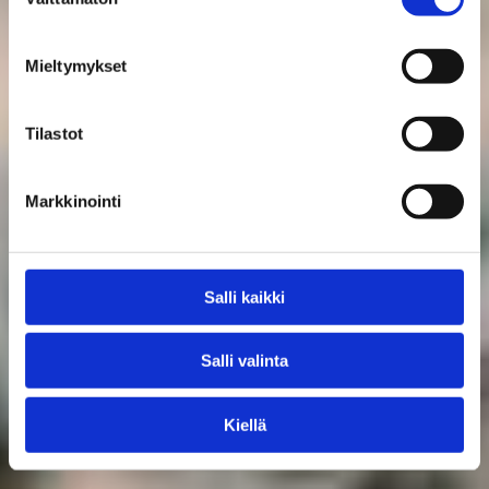
valinta
Mieltymykset
Tilastot
Markkinointi
Salli kaikki
Salli valinta
Kiellä