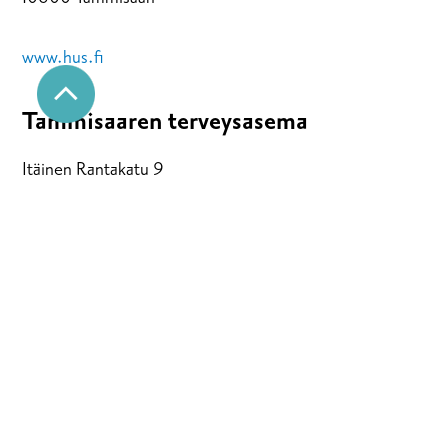
www.hus.fi
Tammisaaren terveysasema
Itäinen Rantakatu 9
10600 Tammisaari
09 47636410
ma-to klo 8-16.00, pe klo 8-14.15
Karjaan terveysasema
Bulevardi 21
10300 Karjaa