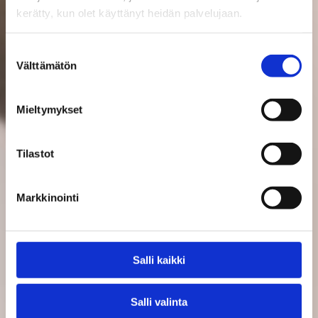
kerätty, kun olet käyttänyt heidän palvelujaan.
Suostumuksen
Välttämätön
valinta
Mieltymykset
Tilastot
Markkinointi
Salli kaikki
Salli valinta