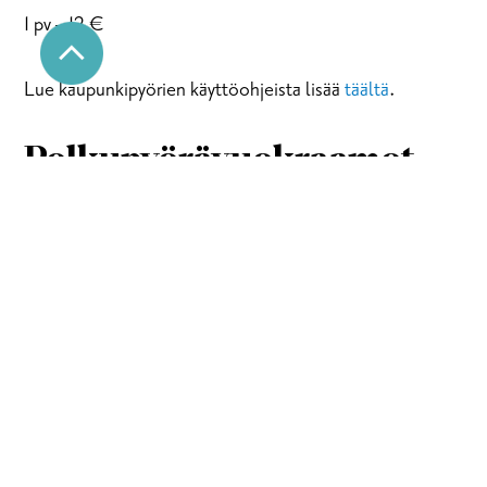
1 pv – 12 €
Lue kaupunkipyörien käyttöohjeista lisää
täältä
.
Polkupyörävuokraamot
Tammisaaressa:
Tammisaari camping
Ormnäsintie 1
Puh. 019 241 4434
ek-camping.com
Motel Marine
Kammantekijänkatu 4-6, Tammisaari