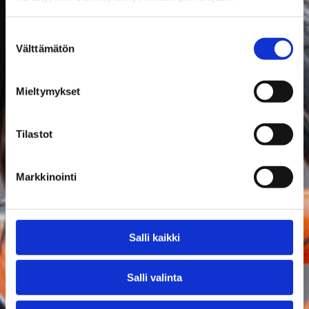
Suostumuksen
Välttämätön
valinta
Mieltymykset
Tilastot
Markkinointi
Salli kaikki
Salli valinta