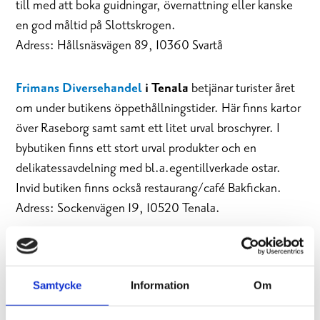
till med att boka guidningar, övernattning eller kanske
en god måltid på Slottskrogen.
Adress: Hållsnäsvägen 89, 10360 Svartå
Friman
s Diversehandel
i Tenala
betjänar turister året
om under butikens öppethållningstider. Här finns kartor
över Raseborg samt samt ett litet urval broschyrer. I
bybutiken finns ett stort urval produkter och en
delikatessavdelning med bl.a.egentillverkade ostar.
Invid butiken finns också restaurang/café Bakfickan.
Adress: Sockenvägen 19, 10520 Tenala.
Raseborgs turismtjänster
Samtycke
Information
Om
Raseborgs turismtjänster hjälper både digitalt och per