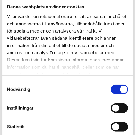
telefon må-fre kl. 9–12. Vi ger tips och
Denna webbplats använder cookies
rekommendationer om boende, restauranger,
Vi använder enhetsidentifierare för att anpassa innehållet
aktiviteter och evenemang i Raseborgsområdet.
och annonserna till användarna, tillhandahålla funktioner
för sociala medier och analysera vår trafik. Vi
E-post:
tourist.office@raseborg.fi
vidarebefordrar även sådana identifierare och annan
Tel. +358 19 289 2010
information från din enhet till de sociala medier och
På nätet:
Hem – Visit Raseborg
annons- och analysföretag som vi samarbetar med.
Dessa kan i sin tur kombinera informationen med annan
Facebook:
Visit Raseborg
information som du har tillhandahållit eller som de har
Inspiration och vackra vyer hittar du på vår
Instagram
samlat in när du har använt deras tjänster.
Samtyckesval
Sommarinfopunkter
Nödvändig
Det finnas ytterligare tre kompletterande
Inställningar
sommarinfopunkter runtom i Raseborg för att bättre
kunna betjäna lokala kunder under sommartid.
Statistik
Bromarv skärgårdshamn
, Bromarv