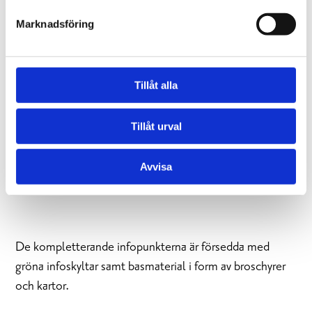
Sommaröstrand gästhamn
, Skåldö
Marknadsföring
Raseborgs slottsruin
, Snappertuna
Tillåt alla
Tillåt urval
Avvisa
De kompletterande infopunkterna är försedda med
gröna infoskyltar samt basmaterial i form av broschyrer
och kartor.