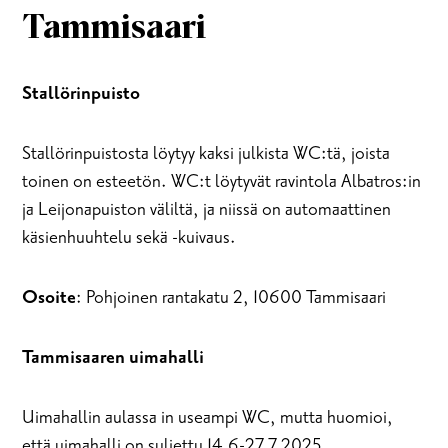
Tammisaari
Stallörinpuisto
Stallörinpuistosta löytyy kaksi julkista WC:tä, joista
toinen on esteetön. WC:t löytyvät ravintola Albatros:in
ja Leijonapuiston väliltä, ja niissä on automaattinen
käsienhuuhtelu sekä -kuivaus.
Osoite
: Pohjoinen rantakatu 2, 10600 Tammisaari
Tammisaaren uimahalli
Uimahallin aulassa in useampi WC, mutta huomioi,
että uimahalli on suljettu 14.6-27.7.2025.