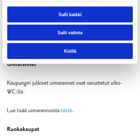
Kaikissa Raaseporin kirjastoissa on yleisiä wc-tiloja.
Suuremmat kirjastot sijaitsevat Karjaalla, Tammisaaressa
Salli kaikki
ja Pohjassa, ja pienemmät sivukirjastot löytyvät
Mustiolta, Tenholasta ja Bromarvista.
Salli valinta
Lue lisää kirjastojen sijainnista ja aukioloajoista
tästä
.
Kiellä
Uimarannat
Kaupungin julkiset uimarannat ovat varustetut ulko-
WC:llä.
Lue lisää uimarannoista
tästä
.
Ruokakaupat