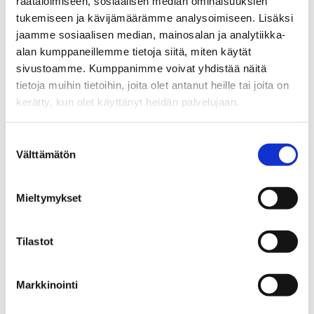
räätälöimiseen, sosiaalisen median ominaisuuksien
tukemiseen ja kävijämäärämme analysoimiseen. Lisäksi
Bromarv
jaamme sosiaalisen median, mainosalan ja analytiikka-
alan kumppaneillemme tietoja siitä, miten käytät
sivustoamme. Kumppanimme voivat yhdistää näitä
Bromarvin saaristosatama
tietoja muihin tietoihin, joita olet antanut heille tai joita on
kerätty, kun olet käyttänyt heidän palvelujaan.
Bromarvin vierasvenesatama on hyvin varusteltu. Sieltä
löytyy muun muassa wc-tilat, sauna, suihku ja pesutupa.
Suostumuksen
Välttämätön
valinta
Osoite
: Lillnäsintie 10, 10570 Raasepori
Mieltymykset
Muut yleiset WC:t
Tilastot
Kirjastot
Markkinointi