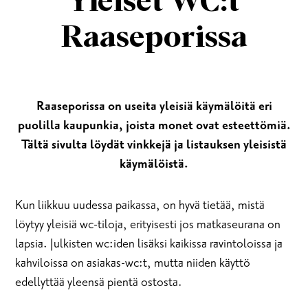
Yleiset WC:t
Raaseporissa
Raaseporissa on useita yleisiä käymälöitä eri
puolilla kaupunkia, joista monet ovat esteettömiä.
Tältä sivulta löydät vinkkejä ja listauksen yleisistä
käymälöistä.
Kun liikkuu uudessa paikassa, on hyvä tietää, mistä
löytyy yleisiä wc-tiloja, erityisesti jos matkaseurana on
lapsia. Julkisten wc:iden lisäksi kaikissa ravintoloissa ja
kahviloissa on asiakas-wc:t, mutta niiden käyttö
edellyttää yleensä pientä ostosta.