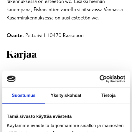
rakennuksessa on esteetön wc. Lisäksi hieman
kauempana, Fiskarsintien varrella sijaitsevassa Vanhassa
Kasarmirakennuksessa on uusi esteetön wc.
Osoite
: Peltorivi 1, 10470 Raasepori
Karjaa
Karjaan matkakeskus
Karjaan matkakeskuksesta löytyy yleiset WC:t, joista
Suostumus
Yksityiskohdat
Tietoja
yksi on esteetön. WC:t ovat auki joka päivä 06:00-
22:00.
Tämä sivusto käyttää evästeitä
Osoite
: Ratakatu 65, 10300 Karjaa
Käytämme evästeitä tarjoamamme sisällön ja mainosten