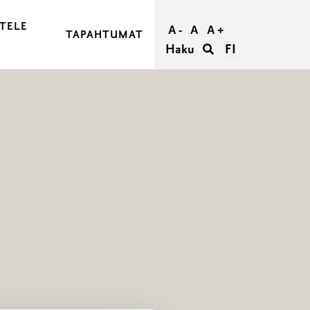
TELE
A -
A
A +
TAPAHTUMAT
Haku
FI
JA OSTA MATKASI
RAASEPORIIN
RAASEPORISSA
IETÄÄ
TÖMYYS RAASEPORISSA
ORI RYHMILLE
UMATTOMAT HÄÄT RAASEPORISSA