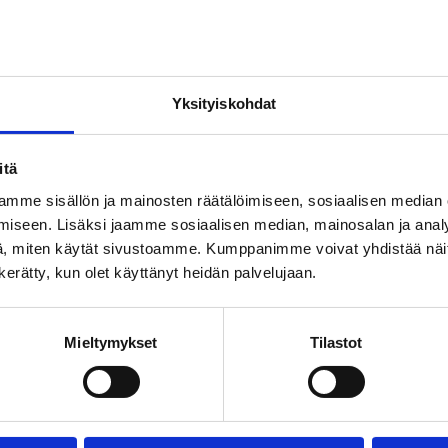
T
SHOPPAILU
KOKOUK
KAUNEUS & HYVINVOINTI
Yksityiskohdat
ISTOKSET
itä
mme sisällön ja mainosten räätälöimiseen, sosiaalisen median
iseen. Lisäksi jaamme sosiaalisen median, mainosalan ja analy
, miten käytät sivustoamme. Kumppanimme voivat yhdistää näitä t
n kerätty, kun olet käyttänyt heidän palvelujaan.
Mieltymykset
Tilastot