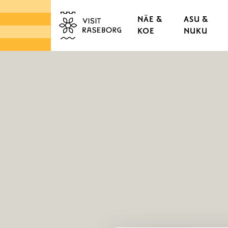
NÄE &
ASU &
KOE
NUKU
LINNAT & RUUKIT
TAMMISAAREN VANHA
KAUPUNGINOSAT & K
LUONTO
SAARISTO
TORIT & LÄHIRUOKA
DESIGN & KÄSITYÖ