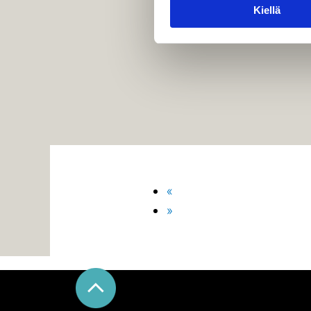
Kiellä
Previous
«
Next
»