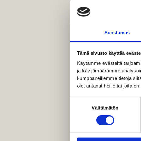
MUSEOT & GALLERIA
KIRKOT
Suostumus
MUISTOMERKIT & VE
Tämä sivusto käyttää eväste
Käytämme evästeitä tarjoama
ja kävijämäärämme analysoim
kumppaneillemme tietoja siitä
olet antanut heille tai joita o
Suostumuksen
Välttämätön
valinta