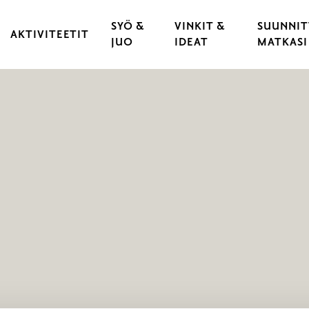
SYÖ &
VINKIT &
SUUNNIT
AKTIVITEETIT
JUO
IDEAT
MATKASI
KULTTUURI & TAPAHTUMAT
RAVINTOLAT
VARAA 
 KAUPUNKI
LIIKUNTA & URHEILU
KAHVILAT
LÖYDÄ 
YLÄT
ULKOILU & LUONTOELÄMYKSET
CATERING
LIIKU 
OPASTUKSET
HYVÄ T
LASTEN JA NUORTEN RAASEPORI
ESTEET
PYÖRÄILY
RAASEP
SAARISTO & VENEILY
UNOHT