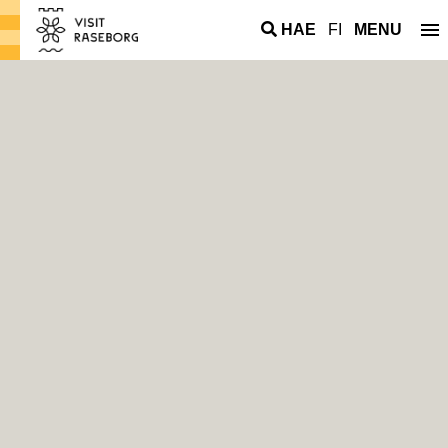
HAE
FI
MENU