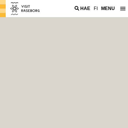
HAE
FI
MENU