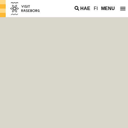
HAE
FI
MENU