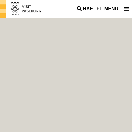
HAE
FI
MENU