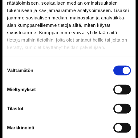
räätälöimiseen, sosiaalisen median ominaisuuksien
tukemiseen ja kävijämäärämme analysoimiseen. Lisäksi
jaamme sosiaalisen median, mainosalan ja analytiikka-
alan kumppaneillemme tietoja siitä, miten käytät
sivustoamme. Kumppanimme voivat yhdistää näitä
tietoja muihin tietoihin, joita olet antanut heille tai joita on
Yhteistyökumppaneille
kerätty, kun olet käyttänyt heidän palvelujaan.
Media & lehdistö
Suostumuksen
Välttämätön
valinta
Tietoa Raaseporista
Mieltymykset
Kestävä matkailu ja vastuullisuus
Tilastot
Hankkeet
Markkinointi
Kartat