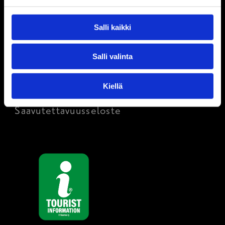
Anna palautetta
Salli kaikki
Matkailuinfo
Salli valinta
Tietosuojaseloste
Kiellä
Saavutettavuusseloste