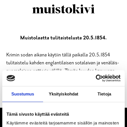
muistokivi
Muistolaatta tulitaistelusta 20.5.1854.
Krimin sodan aikana käytiin tällä paikalla 20.5.1854
tulitaistelu kahden englantilaisen sotalaivan ja venäläis-
suomalaisen patterin välillä. Tämän kuuden kanuunan
varustus, ns. Vitsandin skanssi rakennettiin vasta
seuraavana vuonna. Muistolaatta paljastettiin
19.5.2004 150-vuotisjuhlallisuuksien yhteydessä.
Suostumus
Yksityiskohdat
Tietoja
Tämä sivusto käyttää evästeitä
Käytämme evästeitä tarjoamamme sisällön ja mainosten