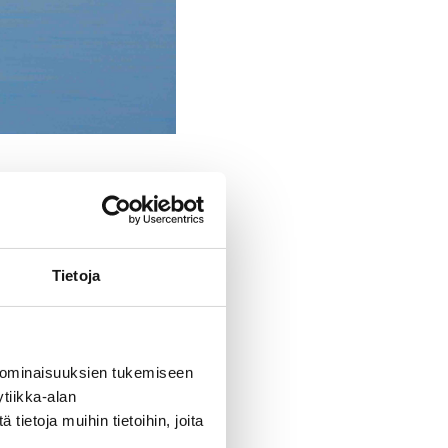
SET & JUHLAT
Tietoja
iin vesistöihin ja
 ominaisuuksien tukemiseen
tiikka-alan
ietoja muihin tietoihin, joita
in.fi