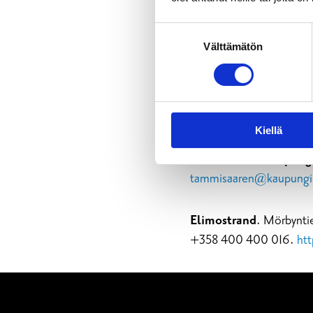
https://premarin.fi/en/
Suostumuksen
Välttämätön
valinta
Aquamarine
. Puh. +3
Tammisaari Camping
.
4434,
info@ek-campin
Kiellä
Tammisaaren kaupungi
tammisaaren@kaupunginh
Elimostrand
. Mörbynti
+358 400 400 016.
ht