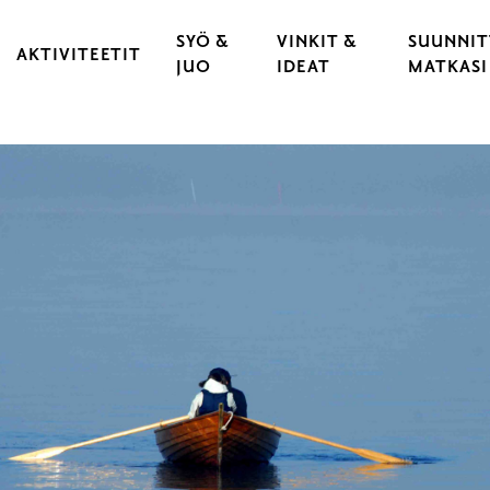
SYÖ &
VINKIT &
SUUNNIT
AKTIVITEETIT
JUO
IDEAT
MATKASI
KULTTUURI & TAPAHTUMAT
RAVINTOLAT
VARAA 
 KAUPUNKI
LIIKUNTA & URHEILU
KAHVILAT
LÖYDÄ 
YLÄT
ULKOILU & LUONTOELÄMYKSET
CATERING
LIIKU 
OPASTUKSET
HYVÄ T
LASTEN JA NUORTEN RAASEPORI
ESTEET
PYÖRÄILY
RAASEP
SAARISTO & VENEILY
UNOHT