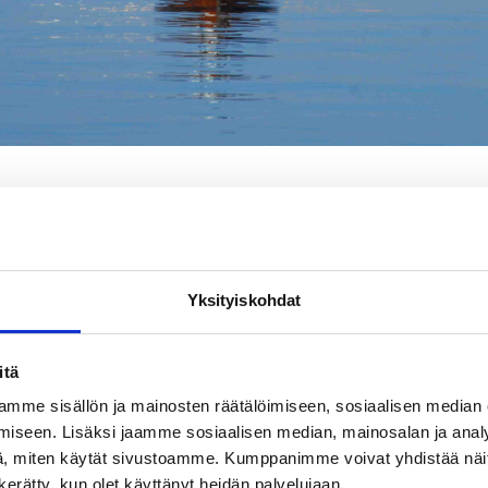
T
SHOPPAILU
KOKOUK
KAUNEUS & HYVINVOINTI
ISTOKSET
Venevuokraus
Yksityiskohdat
Tutustu alueen upeisiin maisemiin omatoimisesti!
itä
palvelut tarjoavat upean mahdollisuuden tutustua alueen upeis
mme sisällön ja mainosten räätälöimiseen, sosiaalisen median
i!
iseen. Lisäksi jaamme sosiaalisen median, mainosalan ja analy
, miten käytät sivustoamme. Kumppanimme voivat yhdistää näitä t
entie 140 , 10820 Lappohja. Sähköpostiosoite:
satama@premar
n kerätty, kun olet käyttänyt heidän palvelujaan.