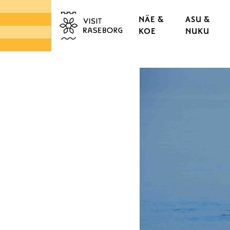
NÄE &
ASU &
KOE
NUKU
LINNAT & RUUKIT
TAMMISAAREN VANHA
KAUPUNGINOSAT & K
LUONTO
SAARISTO
TORIT & LÄHIRUOKA
DESIGN & KÄSITYÖ