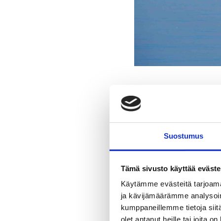
MUSEOT & GALLERIA
KIRKOT
MUISTOMERKIT & VE
Suostumus
Tämä sivusto käyttää eväste
Raaseporin venevuokraus-
Käytämme evästeitä tarjoama
maisemiin omatoimisest
ja kävijämäärämme analysoim
kumppaneillemme tietoja siitä
Premarine
. Järnönsalm
olet antanut heille tai joita o