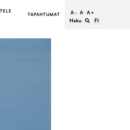
TELE
A -
A
A +
TAPAHTUMAT
Haku
FI
JA OSTA MATKASI
RAASEPORIIN
RAASEPORISSA
IETÄÄ
TÖMYYS RAASEPORISSA
ORI RYHMILLE
UMATTOMAT HÄÄT RAASEPORISSA