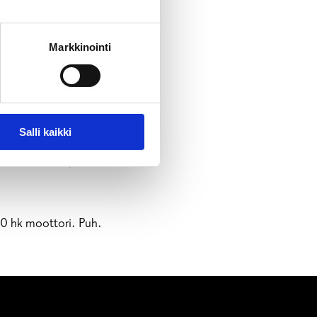
Markkinointi
la). Puh. +358 19 241
Salli kaikki
8 19 241 3131,
0 hk moottori. Puh.