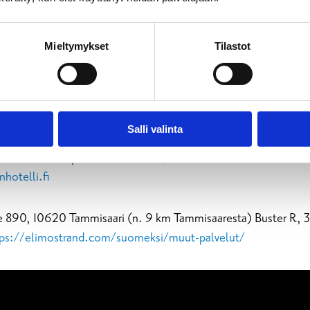
front-page/
Mieltymykset
Tilastot
58400149209,
max@aquamarine.fi
.
https://aquamarine.fi/
 Ormnäsintie 1, 10600 Tammisaari, (risteys Pursitie 4:n kohdal
g.com
https://www.ek-camping.com/kalastus
Salli valinta
nhotelli
. Pohjoinen Rantakatu 1, 10600 Tammisaari. Puh. +35
otelli.fi
e 890, 10620 Tammisaari (n. 9 km Tammisaaresta) Buster R, 3
tps://elimostrand.com/suomeksi/muut-palvelut/