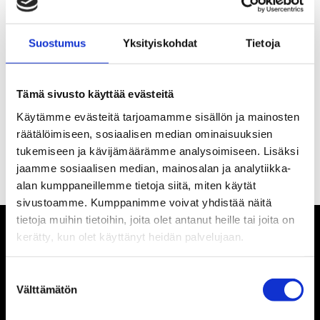
Osoite:
Raaseporintie 8
Suostumus
Yksityiskohdat
Tietoja
Aukioloajat:
Maanantai klo
10–19
Tiistai klo
10–19
Tämä sivusto käyttää evästeitä
Keskiviikko klo
10–19
Käytämme evästeitä tarjoamamme sisällön ja mainosten
Torstai klo
10–17
räätälöimiseen, sosiaalisen median ominaisuuksien
Perjantai klo
10–17
tukemiseen ja kävijämäärämme analysoimiseen. Lisäksi
jaamme sosiaalisen median, mainosalan ja analytiikka-
Lauantai klo
10–14
alan kumppaneillemme tietoja siitä, miten käytät
sivustoamme. Kumppanimme voivat yhdistää näitä
tietoja muihin tietoihin, joita olet antanut heille tai joita on
kerätty, kun olet käyttänyt heidän palvelujaan.
Suostumuksen
Välttämätön
valinta