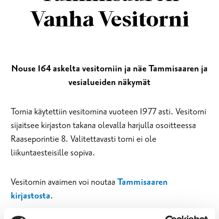
Vanha Vesitorni
Nouse 164 askelta vesitorniin ja näe Tammisaaren ja
vesialueiden näkymät
Tornia käytettiin vesitornina vuoteen 1977 asti. Vesitorni
sijaitsee kirjaston takana olevalla harjulla osoitteessa
Raaseporintie 8. Valitettavasti torni ei ole
liikuntaesteisille sopiva.
Vesitornin avaimen voi noutaa
Tammisaaren
kirjastosta
.