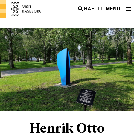
HAE
FI
MENU
Henrik Otto