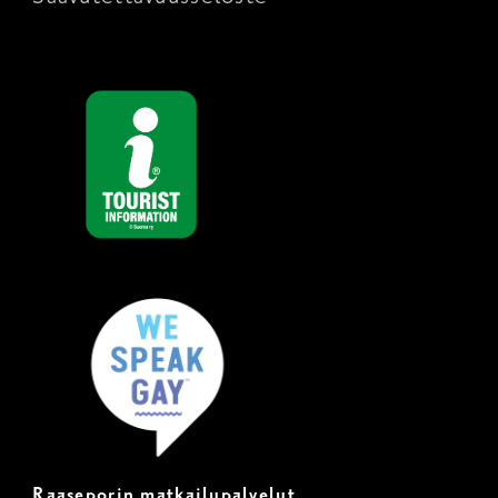
Raaseporin matkailupalvelut