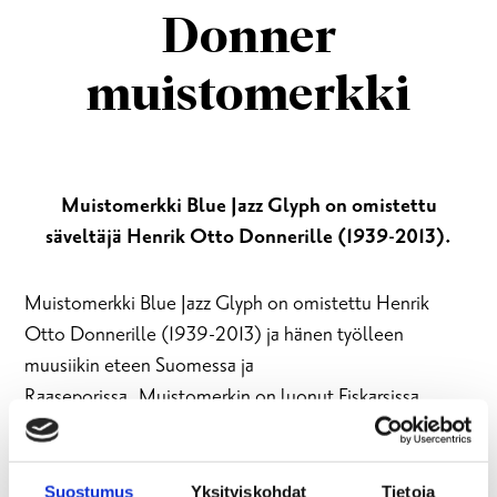
Donner
muistomerkki
Muistomerkki Blue Jazz Glyph on omistettu
säveltäjä Henrik Otto Donnerille (1939-2013).
Muistomerkki Blue Jazz Glyph on omistettu Henrik
Otto Donnerille (1939-2013) ja hänen työlleen
muusiikin eteen Suomessa ja
Raaseporissa. Muistomerkin on luonut Fiskarsissa
toimiva kuvanveistäjä Howard Smith ja sen ovat
pystyttäneet Raaseporin kaupunki, Teosto ry, Säveltäjät
ja Sanoittajat Elvis ry, Elävän musiikin yhdistys ELMU ry,
Suostumus
Yksityiskohdat
Tietoja