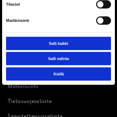
Tilastot
Tietoa Raaseporista
Markkinointi
Kestävä matkailu ja vastuullisuus
Hankkeet
Salli kaikki
Kartat
Salli valinta
Anna palautetta
Kiellä
Matkailuinfo
Tietosuojaseloste
Saavutettavuusseloste