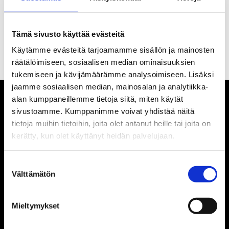
Akademiska Sångföreningen ja
yksityishenkilöt 23.9.2015.
Tämä sivusto käyttää evästeitä
Käytämme evästeitä tarjoamamme sisällön ja mainosten
Sijaitsee Snäcksundintiellä Tammisaaressa.
räätälöimiseen, sosiaalisen median ominaisuuksien
tukemiseen ja kävijämäärämme analysoimiseen. Lisäksi
jaamme sosiaalisen median, mainosalan ja analytiikka-
alan kumppaneillemme tietoja siitä, miten käytät
sivustoamme. Kumppanimme voivat yhdistää näitä
tietoja muihin tietoihin, joita olet antanut heille tai joita on
kerätty, kun olet käyttänyt heidän palvelujaan.
Suostumuksen
Välttämätön
valinta
Yhteistyökumppaneille
Mieltymykset
Media & lehdistö