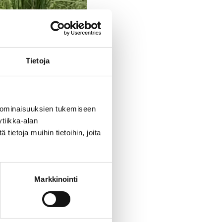
SET & JUHLAT
Tietoja
 ominaisuuksien tukemiseen
la
tiikka-alan
ietoja muihin tietoihin, joita
ja lankaa
Markkinointi