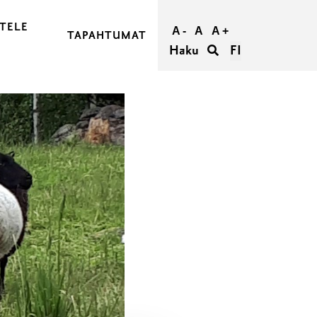
TELE
A -
A
A +
TAPAHTUMAT
Haku
FI
JA OSTA MATKASI
RAASEPORIIN
RAASEPORISSA
IETÄÄ
TÖMYYS RAASEPORISSA
ORI RYHMILLE
UMATTOMAT HÄÄT RAASEPORISSA