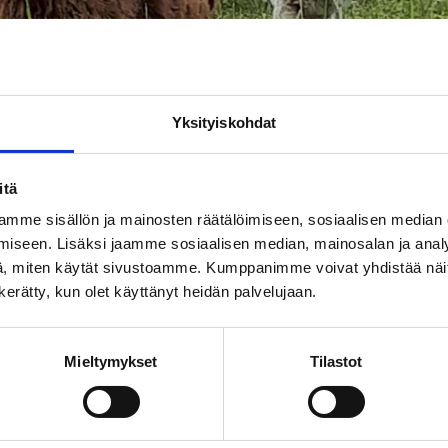
T
SHOPPAILU
KOKOUK
KAUNEUS & HYVINVOINTI
Yksityiskohdat
ISTOKSET
itä
mme sisällön ja mainosten räätälöimiseen, sosiaalisen median
jörkåsa Lammasmaati
iseen. Lisäksi jaamme sosiaalisen median, mainosalan ja analy
, miten käytät sivustoamme. Kumppanimme voivat yhdistää näitä t
n kerätty, kun olet käyttänyt heidän palvelujaan.
ihan suoramyynti. Tilauksesta saatavana lammasnahkaa 
Mieltymykset
Tilastot
ti.
oja ja villalankaa.