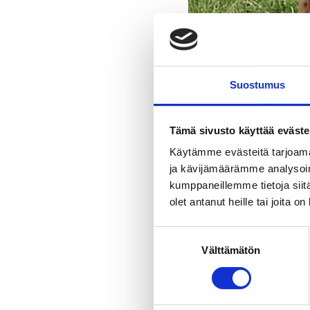
MUSEOT & GALLERIA
KIRKOT
Suostumus
MUISTOMERKIT & VE
Tämä sivusto käyttää eväste
Käytämme evästeitä tarjoama
B
ja kävijämäärämme analysoim
kumppaneillemme tietoja siitä
olet antanut heille tai joita o
Lampaanl
Suostumuksen
Välttämätön
valinta
Lampaanlihan suoramyyn
Tilauksesta lampaan nahk