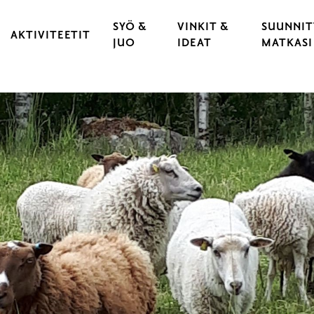
SYÖ &
VINKIT &
SUUNNIT
AKTIVITEETIT
JUO
IDEAT
MATKASI
KULTTUURI & TAPAHTUMAT
RAVINTOLAT
VARAA 
 KAUPUNKI
LIIKUNTA & URHEILU
KAHVILAT
LÖYDÄ 
YLÄT
ULKOILU & LUONTOELÄMYKSET
CATERING
LIIKU 
OPASTUKSET
HYVÄ T
LASTEN JA NUORTEN RAASEPORI
ESTEET
PYÖRÄILY
RAASEP
SAARISTO & VENEILY
UNOHT