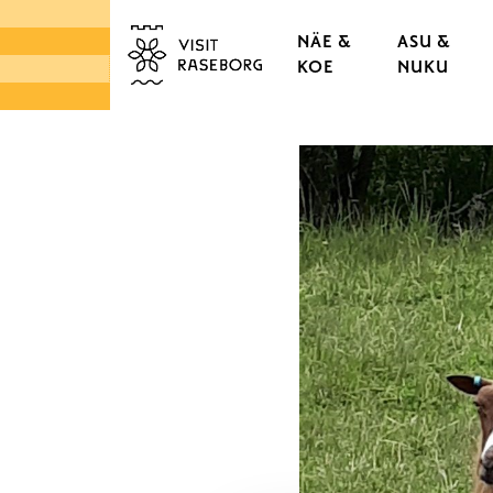
NÄE &
ASU &
KOE
NUKU
LINNAT & RUUKIT
TAMMISAAREN VANHA
KAUPUNGINOSAT & K
LUONTO
SAARISTO
TORIT & LÄHIRUOKA
DESIGN & KÄSITYÖ