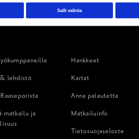
ola
Salli valinta
työkumppaneille
Hankkeet
& lehdistö
Kartat
 Raaseporista
Anna palautetta
ä matkailu ja
Matkailuinfo
lisuus
Tietosuojaseloste