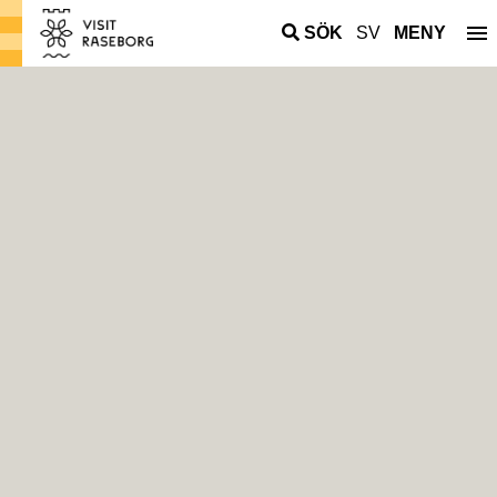
SÖK
SV
MENY