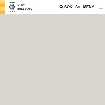
SÖK
SV
MENY