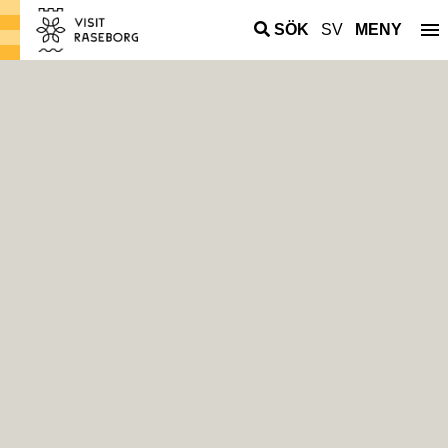
SÖK
SV
MENY