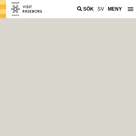
SÖK
SV
MENY