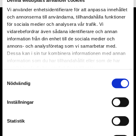
Vi använder enhetsidentifierare för att anpassa innehållet
och annonserna till användarna, tillhandahålla funktioner
för sociala medier och analysera vår trafik. Vi
vidarebefordrar även sådana identifierare och annan
information från din enhet till de sociala medier och
annons- och analysföretag som vi samarbetar med.
Dessa kan i sin tur kombinera informationen med annan
information som du har tillhandahållit eller som de har
samlat in när du har använt deras tjänster.
För samarbetspartners
Samtyckesval
Nödvändig
Media & press
Inställningar
Fakta om Raseborg
Statistik
Hållbar turism