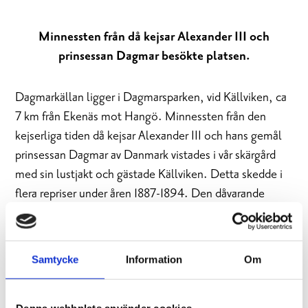
Minnessten från då kejsar Alexander III och
prinsessan Dagmar besökte platsen.
Dagmarkällan ligger i Dagmarsparken, vid Källviken, ca
7 km från Ekenäs mot Hangö. Minnessten från den
kejserliga tiden då kejsar Alexander III och hans gemål
prinsessan Dagmar av Danmark vistades i vår skärgård
med sin lustjakt och gästade Källviken. Detta skedde i
flera repriser under åren 1887-1894. Den dåvarande
markägaren, friherre Mauritz Hisinger, lät resa stenen
troligtvis år 1888 och kallade platsen Dagmarkällan.
Dagmarsparken är ett naturskyddsområde.
Samtycke
Information
Om
Adress: Leksvallvägen 300, 10600 Raseborg
Denna webbplats använder cookies