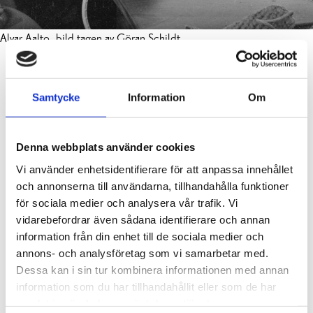
Alvar Aalto, bild tagen av Göran Schildt.
Samtycke
Information
Om
Det andra byggnadsverket i Raseborg med Alvar Aaltos
karaktäristiska stil är
Villa Skeppet
i Ekenäs.
Byggnadens historia tar sin början i vänskapen mellan
Denna webbplats använder cookies
Alvar Aalto och författaren Göran Schildt. Aalto och
Vi använder enhetsidentifierare för att anpassa innehållet
Schildt träffades första gången redan under sina
och annonserna till användarna, tillhandahålla funktioner
studieår, men den nära vänskapen började först flera år
för sociala medier och analysera vår trafik. Vi
senare. De delade sitt intresse för bl.a.
vidarebefordrar även sådana identifierare och annan
information från din enhet till de sociala medier och
Medelhavskultur och gjorde flera resor tillsammans.
annons- och analysföretag som vi samarbetar med.
Dessa kan i sin tur kombinera informationen med annan
När Göran Schildt förlorade sitt hem Villa Itaka i
information som du har tillhandahållit eller som de har
Helsingfors, erbjöd sig arkitektvännen att planera ett
samlat in när du har använt deras tjänster.